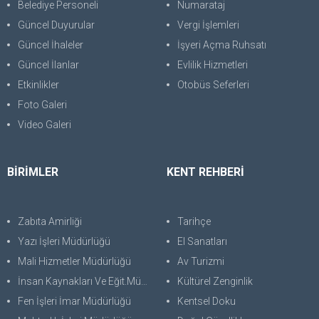
Belediye Personeli
Numarataj
Güncel Duyurular
Vergi İşlemleri
Güncel İhaleler
İşyeri Açma Ruhsatı
Güncel İlanlar
Evlilik Hizmetleri
Etkinlikler
Otobüs Seferleri
Foto Galeri
Video Galeri
BİRİMLER
KENT REHBERİ
Zabıta Amirliği
Tarihçe
Yazı İşleri Müdürlüğü
El Sanatları
Mali Hizmetler Müdürlüğü
Av Turizmi
İnsan Kaynakları Ve Eğit.Müdürlüğü
Kültürel Zenginlik
Fen İşleri İmar Müdürlüğü
Kentsel Doku