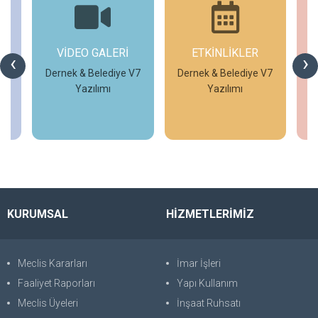
ETKİNLİKLER
GÜNCEL
G
‹
›
DUYURULAR
V7
Dernek & Belediye V7
Yazılımı
Temek Meslek
Edindirme Kursları
İncele
İncele
KURUMSAL
HİZMETLERİMİZ
Meclis Kararları
İmar İşleri
Faaliyet Raporları
Yapı Kullanım
Meclis Üyeleri
İnşaat Ruhsatı